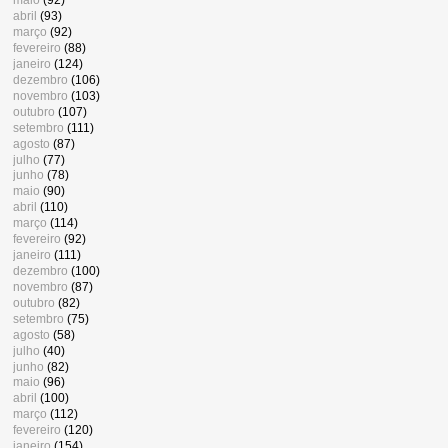
abril
(93)
março
(92)
fevereiro
(88)
janeiro
(124)
dezembro
(106)
novembro
(103)
outubro
(107)
setembro
(111)
agosto
(87)
julho
(77)
junho
(78)
maio
(90)
abril
(110)
março
(114)
fevereiro
(92)
janeiro
(111)
dezembro
(100)
novembro
(87)
outubro
(82)
setembro
(75)
agosto
(58)
julho
(40)
junho
(82)
maio
(96)
abril
(100)
março
(112)
fevereiro
(120)
janeiro
(154)