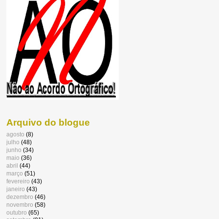
Arquivo do blogue
agosto
(8)
julho
(48)
junho
(34)
maio
(36)
abril
(44)
março
(51)
fevereiro
(43)
janeiro
(43)
dezembro
(46)
novembro
(58)
outubro
(65)