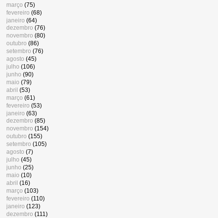
março
(75)
fevereiro
(68)
janeiro
(64)
dezembro
(76)
novembro
(80)
outubro
(86)
setembro
(76)
agosto
(45)
julho
(106)
junho
(90)
maio
(79)
abril
(53)
março
(61)
fevereiro
(53)
janeiro
(63)
dezembro
(85)
novembro
(154)
outubro
(155)
setembro
(105)
agosto
(7)
julho
(45)
junho
(25)
maio
(10)
abril
(16)
março
(103)
fevereiro
(110)
janeiro
(123)
dezembro
(111)