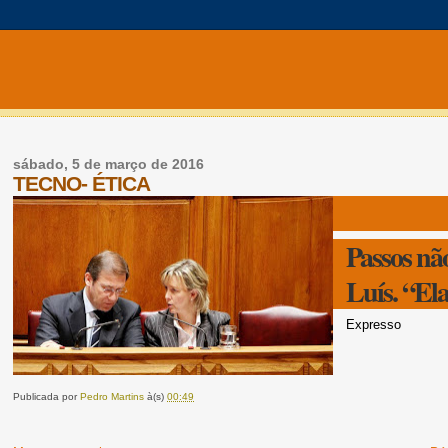
sábado, 5 de março de 2016
TECNO- ÉTICA
Passos nã
Luís. “El
Expresso
Publicada por
Pedro Martins
à(s)
00:49