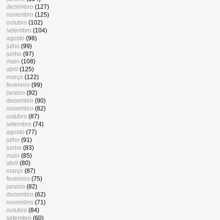
dezembro
(127)
novembro
(125)
outubro
(102)
setembro
(104)
agosto
(98)
julho
(99)
junho
(97)
maio
(108)
abril
(125)
março
(122)
fevereiro
(99)
janeiro
(92)
dezembro
(90)
novembro
(82)
outubro
(87)
setembro
(74)
agosto
(77)
julho
(91)
junho
(83)
maio
(85)
abril
(80)
março
(87)
fevereiro
(75)
janeiro
(82)
dezembro
(62)
novembro
(71)
outubro
(84)
setembro
(60)