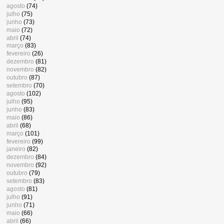
agosto
(74)
julho
(75)
junho
(73)
maio
(72)
abril
(74)
março
(83)
fevereiro
(26)
dezembro
(81)
novembro
(82)
outubro
(87)
setembro
(70)
agosto
(102)
julho
(95)
junho
(83)
maio
(86)
abril
(68)
março
(101)
fevereiro
(99)
janeiro
(82)
dezembro
(84)
novembro
(92)
outubro
(79)
setembro
(83)
agosto
(81)
julho
(91)
junho
(71)
maio
(66)
abril
(66)