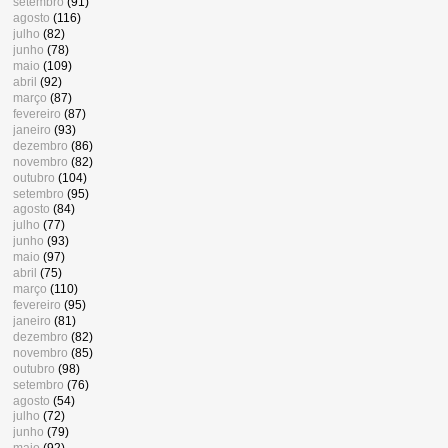
setembro
(91)
agosto
(116)
julho
(82)
junho
(78)
maio
(109)
abril
(92)
março
(87)
fevereiro
(87)
janeiro
(93)
dezembro
(86)
novembro
(82)
outubro
(104)
setembro
(95)
agosto
(84)
julho
(77)
junho
(93)
maio
(97)
abril
(75)
março
(110)
fevereiro
(95)
janeiro
(81)
dezembro
(82)
novembro
(85)
outubro
(98)
setembro
(76)
agosto
(54)
julho
(72)
junho
(79)
maio
(92)